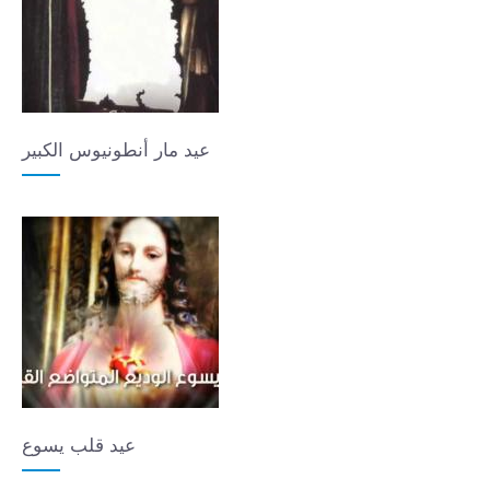
عيد مار أنطونيوس الكبير
عيد قلب يسوع