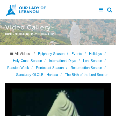
Skip to main content
Video Gallery
You are here
HOME
»
MEDIA CENTER
»
VIDEO GALLERY
All Videos
Epiphany Season
Events
Holidays
Holy Cross Season
International Days
Lent Season
Passion Week
Pentecost Season
Resurrection Season
Sanctuary OLOLB - Harissa
The Birth of the Lord Season