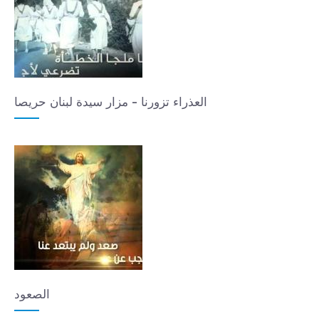
العذراء تزورنا - مزار سيدة لبنان حريصا
الصعود