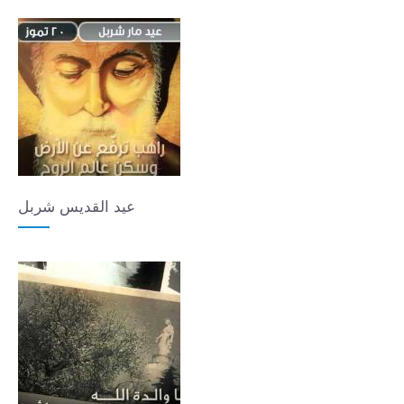
عيد القديس شربل